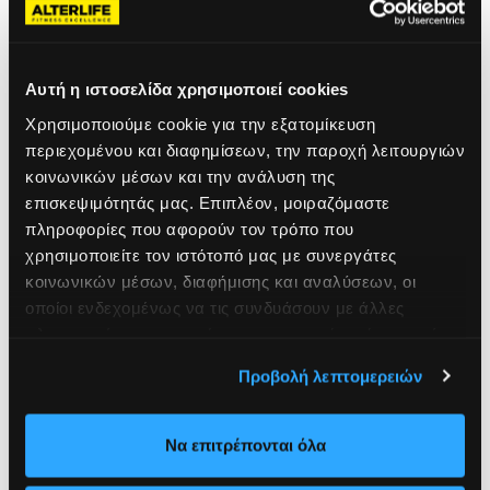
Last
Email
(Required)
Αυτή η ιστοσελίδα χρησιμοποιεί cookies
Χρησιμοποιούμε cookie για την εξατομίκευση
περιεχομένου και διαφημίσεων, την παροχή λειτουργιών
Phone
(Required)
κοινωνικών μέσων και την ανάλυση της
επισκεψιμότητάς μας. Επιπλέον, μοιραζόμαστε
Επίλεξε Προσφορά (30% έκπτωση)
(Required)
πληροφορίες που αφορούν τον τρόπο που
χρησιμοποιείτε τον ιστότοπό μας με συνεργάτες
κοινωνικών μέσων, διαφήμισης και αναλύσεων, οι
οποίοι ενδεχομένως να τις συνδυάσουν με άλλες
Επίλεξε Γυμναστήριο
πληροφορίες που τους έχετε παραχωρήσει ή τις οποίες
CU κωδικός
(Required)
έχουν συλλέξει σε σχέση με την από μέρους σας χρήση
Προβολή λεπτομερειών
των υπηρεσιών τους.
Επίλεξε Γυμναστήριο
(Required)
This field is hidden when viewing the form
Να επιτρέπονται όλα
Club ID