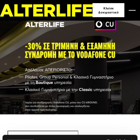
Επίλε
Κλείσε
Δοκιμαστικό
Γυμνα
Name
(Required)
First