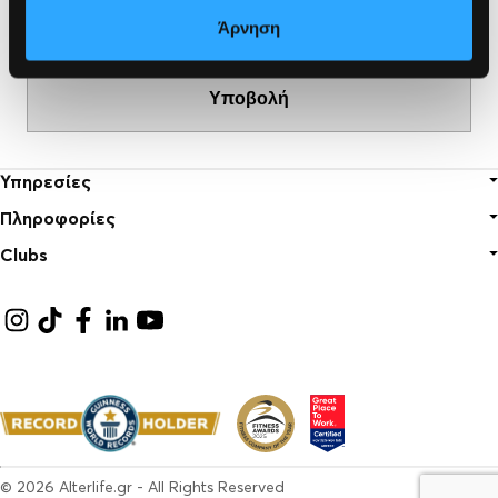
Άρνηση
Υπηρεσίες
Πληροφορίες
Κλασικό Γυμναστήριο
Clubs
Group Personal
Καριέρα
Pilates
Ποιοι είμαστε
Αθήνα
Cross Training
Επικοινωνία
Θεσσαλονίκη
FAQ
Επαρχία
© 2026
Alterlife.gr
- All Rights Reserved