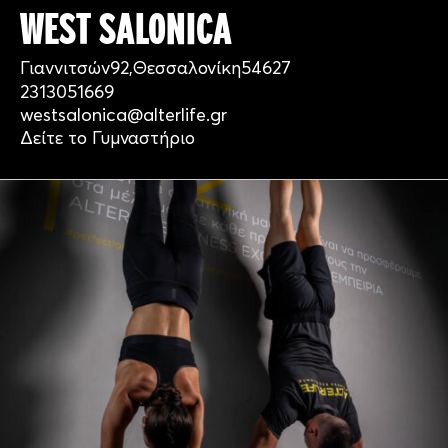
WEST SALONICA
Γιαννιτσών
92,
Θεσσαλονίκη
54627
2313051669
westsalonica@alterlife.gr
Δείτε το Γυμναστήριο