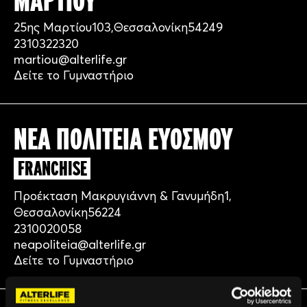
ΜΑΡΤΙΟΥ
25ης Μαρτίου
103,
Θεσσαλονίκη
54249
2310322320
martiou@alterlife.gr
Δείτε το Γυμναστήριο
ΝΕΑ ΠΟΛΙΤΕΙΑ ΕΥΟΣΜΟΥ
FRANCHISE
Προέκταση Μακρυγιάννη & Γανυμήδη
1,
Θεσσαλονίκη
56224
2310020058
neapoliteia@alterlife.gr
Δείτε το Γυμναστήριο