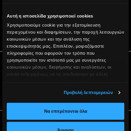
ΝΤΕΠΩ
Αυτή η ιστοσελίδα χρησιμοποιεί cookies
Βας. Όλγας
249,
Θεσσαλονίκη
54655
2310412126
Χρησιμοποιούμε cookie για την εξατομίκευση
ntepo@alterlife.gr
περιεχομένου και διαφημίσεων, την παροχή λειτουργιών
Δείτε το Γυμναστήριο
κοινωνικών μέσων και την ανάλυση της
επισκεψιμότητάς μας. Επιπλέον, μοιραζόμαστε
πληροφορίες που αφορούν τον τρόπο που
χρησιμοποιείτε τον ιστότοπό μας με συνεργάτες
ΠΥΛΑΙΑ
κοινωνικών μέσων, διαφήμισης και αναλύσεων, οι
οποίοι ενδεχομένως να τις συνδυάσουν με άλλες
Πάροδος 17ης Νοεμβρίου
87,
Πυλαία
55535
πληροφορίες που τους έχετε παραχωρήσει ή τις οποίες
2310953882
έχουν συλλέξει σε σχέση με την από μέρους σας χρήση
pylaia@alterlife.gr
Προβολή λεπτομερειών
των υπηρεσιών τους.
Δείτε το Γυμναστήριο
Να επιτρέπονται όλα
ΤΟΥΜΠΑ
Άρνηση