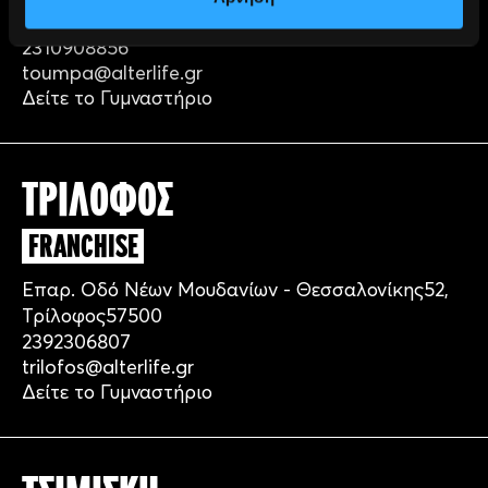
Γρηγορίου Λαμπράκη
189,
Θεσσαλονίκη
54352
2310908856
toumpa@alterlife.gr
Δείτε το Γυμναστήριο
ΤΡΙΛΟΦΟΣ
FRANCHISE
Επαρ. Οδό Νέων Μουδανίων - Θεσσαλονίκης
52,
Τρίλοφος
57500
2392306807
trilofos@alterlife.gr
Δείτε το Γυμναστήριο