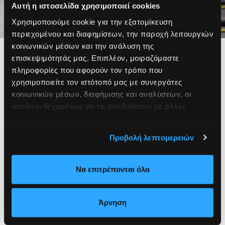
Αυτή η ιστοσελίδα χρησιμοποιεί cookies
Χρησιμοποιούμε cookie για την εξατομίκευση
περιεχομένου και διαφημίσεων, την παροχή λειτουργιών
κοινωνικών μέσων και την ανάλυση της
ΠΡΟΒΟΛΗ ΣΤΑ
επισκεψιμότητάς μας. Επιπλέον, μοιραζόμαστε
πληροφορίες που αφορούν τον τρόπο που
χρησιμοποιείτε τον ιστότοπό μας με συνεργάτες
ALTERLIFE
κοινωνικών μέσων, διαφήμισης και αναλύσεων, οι
οποίοι ενδεχομένως να τις συνδυάσουν με άλλες
πληροφορίες που τους έχετε παραχωρήσει ή τις οποίες
ΟΘΟΝΕΣ Digital & Cardio Machines
έχουν συλλέξει σε σχέση με την από μέρους σας χρήση
Προβολή λεπτομερειών
ΔΕΙΓΜΑΤΟΔΙΑΝΟΜΗ Permanent, Promoter,
των υπηρεσιών τους.
Trainers
Να επιτρέπονται όλα
BANNER Εσωτερικά και εξωτερικά
Social Media & Website Advertising
Άρνηση