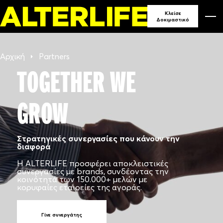
Κλείσε
Δοκιμαστικό
Αρχική
Partners
TOGETHER WE
GROW
Στρατηγικές συνεργασίες που κάνουν την
διαφορά
Η ALTERLIFE προσφέρει αποκλειστικές
συνεργασίες με brands, συνδέοντας την
κοινότητά των 150.000+ μελών με
κορυφαίες εταιρείες της αγοράς.
Γίνε συνεργάτης