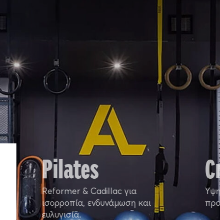
Pilates
C
Reformer & Cadillac για
Yψη
ισορροπία, ενδυνάμωση και
προ
ευλυγισία.