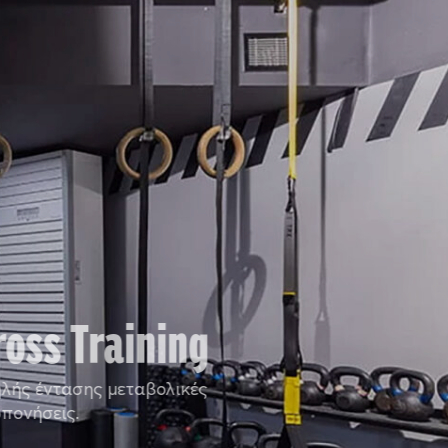
ross Training
λής έντασης μεταβολικές
πονήσεις.