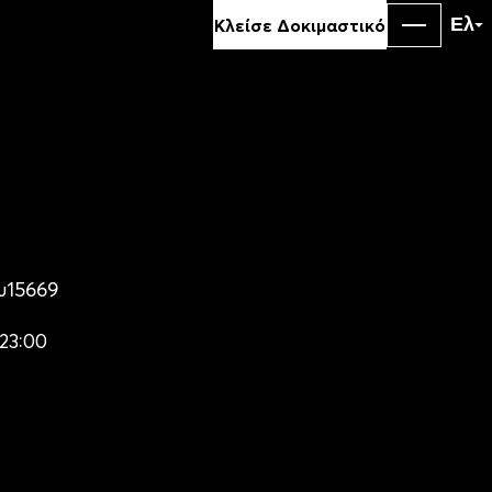
90
Ελ
Κλείσε Δοκιμαστικό
ΓΥΜΝΑ
ΣΕ ΕΛ
υ
15669
-23:00