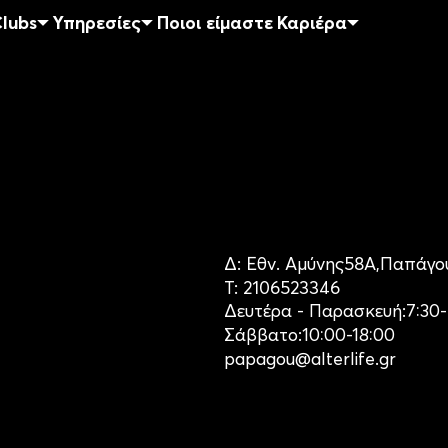
lubs
Υπηρεσίες
Ποιοι είμαστε
Καριέρα
Δ:
Εθν. Αμύνης
58Α,
Παπάγο
Τ:
2106523346
Δευτέρα - Παρασκευή:
7:30
Σάββατο:
10:00-18:00
papagou@alterlife.gr