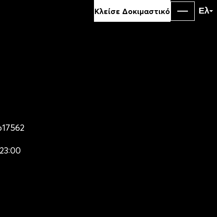
90
Ελ
Κλείσε Δοκιμαστικό
ΓΥΜΝΑ
ΣΕ ΕΛ
ο
17562
-23:00