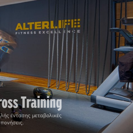
ross Training
λής έντασης μεταβολικές
πονήσεις.