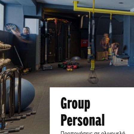
Group
Personal
Προπονήσεις σε ολιγομελή