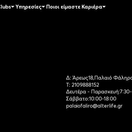
lubs
Υπηρεσίες
Ποιοι είμαστε
Καριέρα
Δ:
Άρεως
18,
Παλαιό Φάληρ
Τ:
2109888152
Δευτέρα - Παρασκευή:
7:30
Σάββατο:
10:00-18:00
palaiofaliro@alterlife.gr