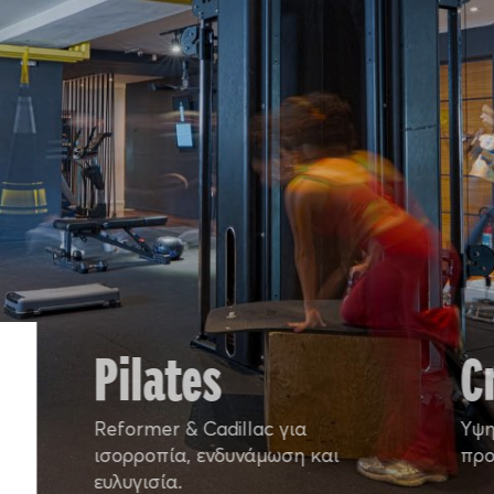
Pilates
C
Reformer & Cadillac για
Yψη
ισορροπία, ενδυνάμωση και
προ
ευλυγισία.