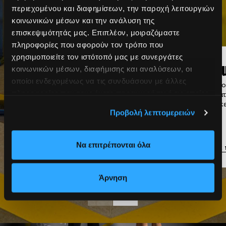
περιεχομένου και διαφημίσεων, την παροχή λειτουργιών
κοινωνικών μέσων και την ανάλυση της
επισκεψιμότητάς μας. Επιπλέον, μοιραζόμαστε
πληροφορίες που αφορούν τον τρόπο που
χρησιμοποιείτε τον ιστότοπό μας με συνεργάτες
Κλασικό
Gro
κοινωνικών μέσων, διαφήμισης και αναλύσεων, οι
οποίοι ενδεχομένως να τις συνδυάσουν με άλλες
Γυμναστήριο
Προπον
πληροφορίες που τους έχετε παραχωρήσει ή τις οποίες
τμήμα
Πλήρως εξοπλισμένο με
ανάγκε
έχουν συλλέξει σε σχέση με την από μέρους σας χρήση
Προβολή λεπτομερειών
μηχανήματα δύναμης, cardio
των υπηρεσιών τους.
και ελεύθερα βάρη
Να επιτρέπονται όλα
Μάθε περισσότερα
Μάθε 
Άρνηση