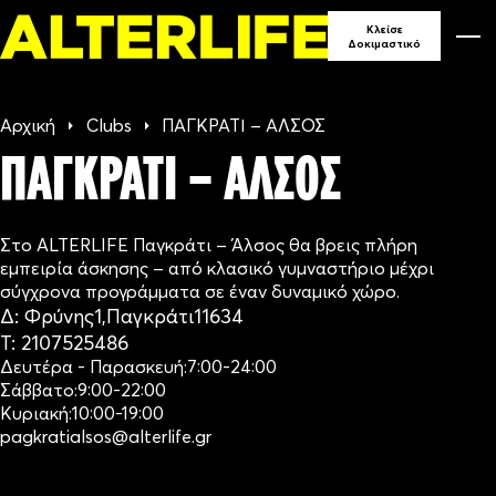
90
Κλείσε
Δοκιμαστικό
ΓΥΜΝΑ
Αρχική
Clubs
ΠΑΓΚΡΑΤΙ – ΆΛΣΟΣ
ΣΕ ΕΛ
ΠΑΓΚΡΑΤΙ – ΆΛΣΟΣ
Στο ALTERLIFE Παγκράτι – Άλσος θα βρεις πλήρη
εμπειρία άσκησης – από κλασικό γυμναστήριο μέχρι
σύγχρονα προγράμματα σε έναν δυναμικό χώρο.
Δ:
Φρύνης
1,
Παγκράτι
11634
Τ:
2107525486
Δευτέρα - Παρασκευή:
7:00-24:00
Σάββατο:
9:00-22:00
Κυριακή:
10:00-19:00
pagkratialsos@alterlife.gr