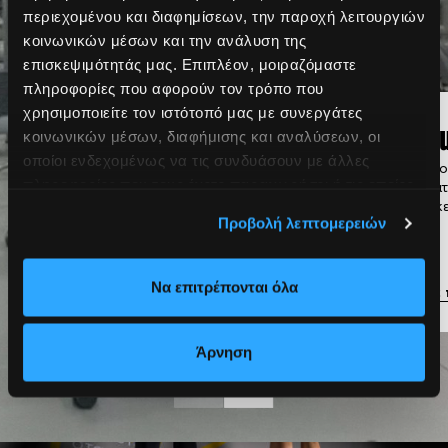
περιεχομένου και διαφημίσεων, την παροχή λειτουργιών
κοινωνικών μέσων και την ανάλυση της
επισκεψιμότητάς μας. Επιπλέον, μοιραζόμαστε
πληροφορίες που αφορούν τον τρόπο που
χρησιμοποιείτε τον ιστότοπό μας με συνεργάτες
Κλασικό
Gro
κοινωνικών μέσων, διαφήμισης και αναλύσεων, οι
οποίοι ενδεχομένως να τις συνδυάσουν με άλλες
Γυμναστήριο
Προπον
πληροφορίες που τους έχετε παραχωρήσει ή τις οποίες
τμήμα
Πλήρως εξοπλισμένο με
ανάγκε
έχουν συλλέξει σε σχέση με την από μέρους σας χρήση
Προβολή λεπτομερειών
μηχανήματα δύναμης, cardio
των υπηρεσιών τους.
και ελεύθερα βάρη
Να επιτρέπονται όλα
Μάθε περισσότερα
Μάθε 
Άρνηση