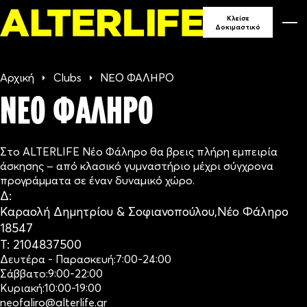
90
Κλείσε
Δοκιμαστικό
ΓΥΜΝΑ
Αρχική
Clubs
ΝΕΟ ΦΑΛΗΡΟ
ΣΕ ΕΛ
ΝΕΟ ΦΑΛΗΡΟ
Στο ALTERLIFE Νέο Φάληρο θα βρεις πλήρη εμπειρία
άσκησης – από κλασικό γυμναστήριο μέχρι σύγχρονα
προγράμματα σε έναν δυναμικό χώρο.
Δ:
Καραολή Δημητρίου & Σοφιανοπούλου
,
Νέο Φάληρο
18547
Τ:
2104837500
Δευτέρα - Παρασκευή:
7:00-24:00
Σάββατο:
9:00-22:00
Κυριακή:
10:00-19:00
neofaliro@alterlife.gr