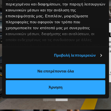
περιεχομένου και διαφημίσεων, την παροχή λειτουργιών
κοινωνικών μέσων και την ανάλυση της
επισκεψιμότητάς μας. Επιπλέον, μοιραζόμαστε
πληροφορίες που αφορούν τον τρόπο που
χρησιμοποιείτε τον ιστότοπό μας με συνεργάτες
Κλασικό
Gro
κοινωνικών μέσων, διαφήμισης και αναλύσεων, οι
οποίοι ενδεχομένως να τις συνδυάσουν με άλλες
Γυμναστήριο
Προπον
πληροφορίες που τους έχετε παραχωρήσει ή τις οποίες
τμήμα
Πλήρως εξοπλισμένο με
ανάγκε
έχουν συλλέξει σε σχέση με την από μέρους σας χρήση
Προβολή λεπτομερειών
μηχανήματα δύναμης, cardio
των υπηρεσιών τους.
και ελεύθερα βάρη
Να επιτρέπονται όλα
Μάθε περισσότερα
Μάθε 
Άρνηση