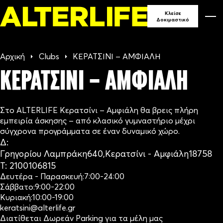
90
Κλείσε
Δοκιμαστικό
ΓΥΜΝΑ
Αρχική
Clubs
ΚΕΡΑΤΣΙΝΙ – ΑΜΦΙΑΛΗ
ΣΕ ΕΛ
ΚΕΡΑΤΣΙΝΙ – ΑΜΦΙΑΛΗ
Στο ALTERLIFE Κερατσίνι – Αμφιάλη θα βρεις πλήρη
εμπειρία άσκησης – από κλασικό γυμναστήριο μέχρι
σύγχρονα προγράμματα σε έναν δυναμικό χώρο.
Δ:
Γρηγορίου Λαμπράκη
640,
Κερατσίνι - Αμφιάλη
18758
Τ:
2100106815
Δευτέρα - Παρασκευή:
7:00-24:00
Σάββατο:
9:00-22:00
Κυριακή:
10:00-19:00
keratsini@alterlife.gr
Διατίθεται Δωρεάν Parking για τα μέλη μας