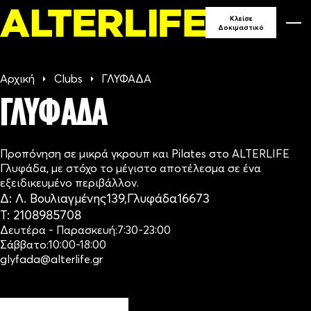
90
Κλείσε
Δοκιμαστικό
ΓΥΜΝΑ
Αρχική
Clubs
ΓΛΥΦΑΔΑ
ΣΕ ΕΛ
ΓΛΥΦΑΔΑ
Προπόνηση σε μικρά γκρουπ και Pilates στο ALTERLIFE
Γλυφάδα, με στόχο το μέγιστο αποτέλεσμα σε ένα
εξειδικευμένο περιβάλλον.
Δ:
Λ. Βουλιαγμένης
139,
Γλυφάδα
16673
Τ:
2108985708
Δευτέρα - Παρασκευή:
7:30-23:00
Σάββατο:
10:00-18:00
glyfada@alterlife.gr