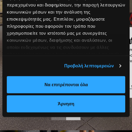
περιεχομένου και διαφημίσεων, την παροχή λειτουργιών
κοινωνικών μέσων και την ανάλυση της
επισκεψιμότητάς μας. Επιπλέον, μοιραζόμαστε
πληροφορίες που αφορούν τον τρόπο που
χρησιμοποιείτε τον ιστότοπό μας με συνεργάτες
Group Personal
Pila
κοινωνικών μέσων, διαφήμισης και αναλύσεων, οι
οποίοι ενδεχομένως να τις συνδυάσουν με άλλες
Προπονήσεις σε ολιγομελή
Reform
πληροφορίες που τους έχετε παραχωρήσει ή τις οποίες
τμήματα προσαρμοσμένα στις
ισορρο
ανάγκες του κάθε μέλους.
ευλυγι
έχουν συλλέξει σε σχέση με την από μέρους σας χρήση
Προβολή λεπτομερειών
των υπηρεσιών τους.
Να επιτρέπονται όλα
Μάθε περισσότερα
Μάθε 
Άρνηση