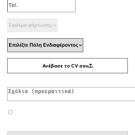
Επιλέξτε θέση
(Required)
Επιλέξτε Πόλη Ενδιαφέροντος
(Required)
Ανέβασε το CV σου
(Required)
Ανέβασε το CV σου
Accepted file types: pdf, doc, docx, Max. file size: 5 MB.
Σχόλια
Consent
(Required)
Αποδέχομαι τους
Όρους χρήσης & την Πολιτική
Απορρήτου