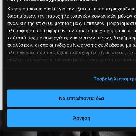
Χρησιμοποιούμε cookie για την εξατομίκευση περιεχομένου
διαφημίσεων, την παροχή λειτουργιών κοινωνικών μέσων κ
ανάλυση της επισκεψιμότητάς μας. Επιπλέον, μοιραζόμαστ
πληροφορίες που αφορούν τον τρόπο που χρησιμοποιείτε τ
Actions for us
Diversity - I
ιστότοπό μας με συνεργάτες κοινωνικών μέσων, διαφήμισης
αναλύσεων, οι οποίοι ενδεχομένως να τις συνδυάσουν με ά
Learn More
Learn More
πληροφορίες που τους έχετε παραχωρήσει ή τις οποίες έχο
συλλέξει σε σχέση με την από μέρους σας χρήση των υπηρ
τους.
Προβολή λεπτομερ
Να επιτρέπονται όλα
Άρνηση