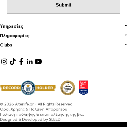
Υπηρεσίες
Πληροφορίες
Κλασικό Γυμναστήριο
Clubs
Group Personal
Καριέρα
Pilates
Ποιοι είμαστε
Αθήνα
Cross Training
Επικοινωνία
Θεσσαλονίκη
FAQ
Επαρχία
© 2026
Alterlife.gr
- All Rights Reserved
Όροι Χρήσης & Πολιτική Απορρήτου
Πολιτική πρόληψης & καταπολέμησης της βίας
Designed & Developed by
SLEED