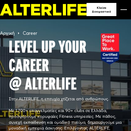
Κλείσε
Δοκιμαστικό
Αρχική
Career
LEVEL UP YOUR
CAREER
@ ALTERLIFE
Στην ALTERLIFE, η επιτυχία χτίζεται από ανθρώπους.
Με 1.700+ επαγγελματίες και 90+ clubs σε Ελλάδα,
προσφέρουμε κορυφαίες Fitness υπηρεσίες. Με πάθος,
συνεχή εκπαίδευση και ομαδικό πνεύμα, δημιουργούμε μια
μοναδική εμπειρία άσκησης. Επιλέγοντας ALTERLIFE,