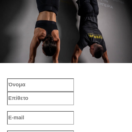
Name
(Required)
First
BECOME PART OF OUR
Last
STORY
Email
(Required)
Γίνε μέλος της ομάδας ALTERLIFE και έλα
να προσφέρουμε μαζί την κορυφαία
Phone
(Required)
εμπειρία Fitness!